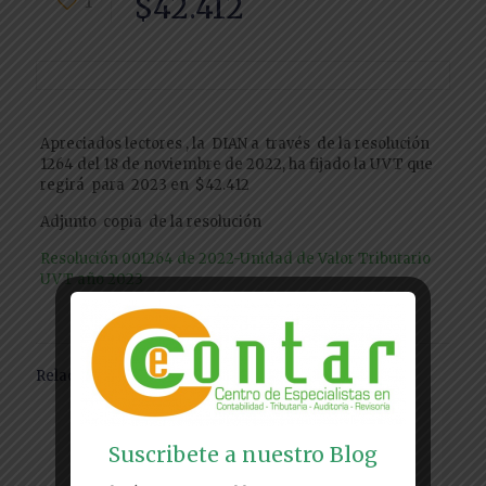
1
$42.412
Apreciados lectores , la DIAN a través de la resolución
1264 del 18 de noviembre de 2022, ha fijado la UVT que
regirá para 2023 en $42.412
Adjunto copia de la resolución
Resolución 001264 de 2022-Unidad de Valor Tributario
UVT año 2023
Relacionados
Suscribete a nuestro Blog